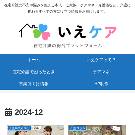
在宅介護に不安や悩みを抱える本人・ご家族・ケアマネ・介護職など、介護に
携わるすべての方に役立つ情報をお届けします。
ホーム
いえケアって？
在宅介護で困ったとき
ケアマネ
事業所向け情報
HP制作
2024-12
介護事業者向け
介護コラム