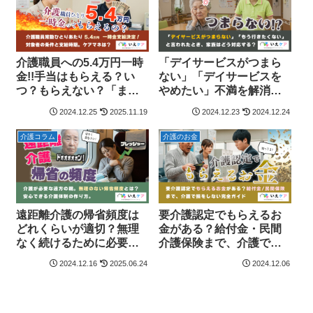
介護職員への5.4万円一時
「デイサービスがつまら
金!!手当はもらえる？い
ない」「デイサービスを
つ？もらえない？「ま
やめたい」不満を解消す
た」対象外のケアマネ、
るための家族のサポート
2024.12.25
2025.11.19
2024.12.23
2024.12.24
不満爆発!
と解決策
介護コラム
介護のお金
遠距離介護の帰省頻度は
要介護認定でもらえるお
どれくらいが適切？無理
金がある？給付金・民間
なく続けるために必要な
介護保険まで、介護で損
訪問回数
をしない完全ガイド
2024.12.16
2025.06.24
2024.12.06