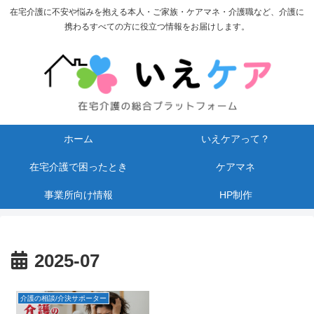
在宅介護に不安や悩みを抱える本人・ご家族・ケアマネ・介護職など、介護に
携わるすべての方に役立つ情報をお届けします。
ホーム
いえケアって？
在宅介護で困ったとき
ケアマネ
事業所向け情報
HP制作
2025-07
介護の相談/介決サポーター