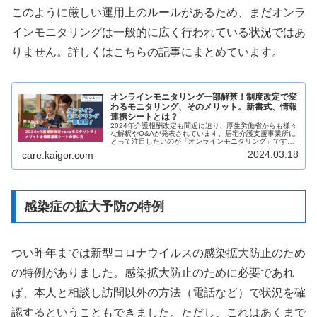
このように厳しい運用上のルールがあるため、まだオンラ
インモニタリングは一般的に広く行われている状況ではあ
りません。詳しくはこちらの記事にまとめています。
オンラインモニタリング一部解禁！制度改定で変
わるモニタリング、そのメリット。新書式、情報
連携シートとは？
2024年介護報酬改定も間近に迫り、厚生労働省からも様々
な解釈やQ&Aが発表されています。居宅介護支援事業所に
とって注目したいのが「オンラインモニタリング」です。
スマホを使いこなしている利用者なんていないからそんな
2024.03.18
care.kaigor.com
の無理！とはじめから諦めて...
感染症の拡大予防の特例
つい昨年までは新型コロナウイルスの感染拡大防止のため
の特例がありました。感染拡大防止のために必要であれ
ば、本人と相談し訪問以外の方法（電話など）で状況を確
認するということもできました。ただし、これはあくまで