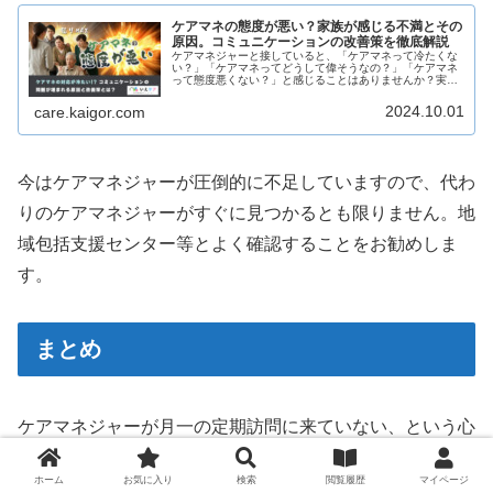
ケアマネの態度が悪い？家族が感じる不満とその
原因。コミュニケーションの改善策を徹底解説
ケアマネジャーと接していると、「ケアマネって冷たくな
い？」「ケアマネってどうして偉そうなの？」「ケアマネ
って態度悪くない？」と感じることはありませんか？実
際、態度の悪いケアマネジャーも何人か、見てきました
（地域包括で働いていた時の経験上）。...
2024.10.01
care.kaigor.com
今はケアマネジャーが圧倒的に不足していますので、代わ
りのケアマネジャーがすぐに見つかるとも限りません。地
域包括支援センター等とよく確認することをお勧めしま
す。
まとめ
ケアマネジャーが月一の定期訪問に来ていない、という心
配をテーマに記事を作成しました。
ホーム
お気に入り
検索
閲覧履歴
マイページ