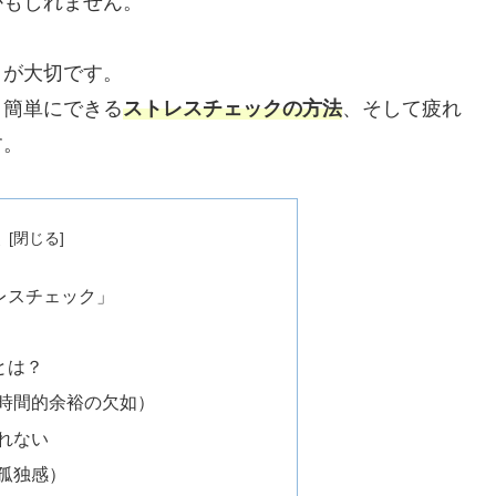
かもしれません。
」が大切です。
、簡単にできる
ストレスチェックの方法
、そして疲れ
す。
次
レスチェック」
とは？
（時間的余裕の欠如）
られない
（孤独感）