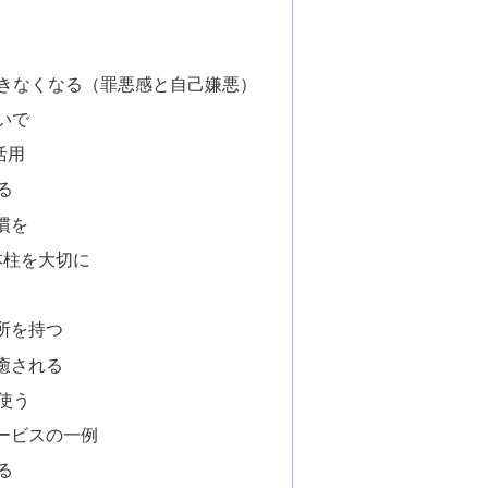
できなくなる（罪悪感と自己嫌悪）
いで
活用
る
慣を
本柱を大切に
所を持つ
癒される
使う
サービスの一例
る