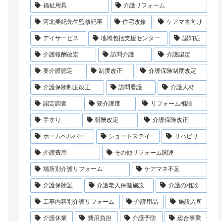
福祉用具
介護リフォーム
河北美紀先生監修記事
住宅改修
ケアマネ向け
デイサービス
地域包括支援センター
認知症
介護報酬改定
訪問介護
介護認定
要介護認定
制度改正
介護保険制度改定
介護保険制度改正
訪問看護
介護人材
認定調査
要介護度
リフォーム相談
手すり
報酬改定
介護保険改正
ホームヘルパー
ショートステイ
リハビリ
介護費用
その他リフォーム関連
場所別介護リフォーム
ケアマネ不足
介護保険証
介護老人保健施設
介護の相談
工事内容別介護リフォーム
介護用品
施設入所
介護休業
費用負担
介護予防
総合事業