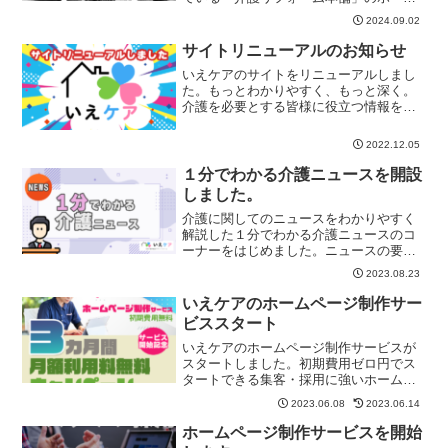
ページをリニューアルしました。介護リ
2024.09.02
フォーム本舗ホームページより住宅改修
を身近に感じてもらえるようにサイトを
サイトリニューアルのお知らせ
リニューアルしています。...
いえケアのサイトをリニューアルしまし
た。もっとわかりやすく、もっと深く。
介護を必要とする皆様に役立つ情報をお
届けしていきます。介護サービスをもっ
と近くに感じることができるように、い
2022.12.05
えケアがすこしでも皆様のお役に立てる
ことを願っています。今後...
１分でわかる介護ニュースを開設
しました。
介護に関してのニュースをわかりやすく
解説した１分でわかる介護ニュースのコ
ーナーをはじめました。ニュースの要点
と概要、解説をコンパクトにまとめてい
2023.08.23
ます。お時間のない人でもチェックでき
ますのでお使いください。１分でわかる
いえケアのホームページ制作サー
介護ニュース
ビススタート
いえケアのホームページ制作サービスが
スタートしました。初期費用ゼロ円でス
タートできる集客・採用に強いホームペ
ージサービスです。初期費用0円月額基本
2023.06.08
2023.06.14
料金9,800円（税込み10,780円）独自ドメ
イン（オプション）〇〇.com、〇〇.jpな
ホームページ制作サービスを開始
ど...