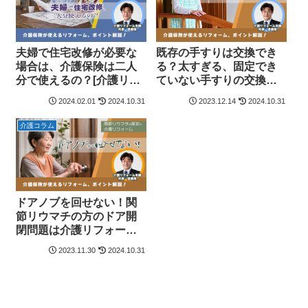
夫婦で住宅改修が必要な
既存の手すりは交換でき
場合は、介護保険は二人
る？太すぎる、固定でき
分で使えるの？[介護リフ
ていない手すりの交換・
ォーム本舗共同制作]
移設方法と注意点[介護リ
2024.02.01
2024.10.31
2023.12.14
2024.10.31
フォーム本舗共同制作]
介護コラム
ドアノブを回せない！関
節リウマチの方のドア開
閉問題は介護リフォーム
で解決！[介護リフォーム
2023.11.30
2024.10.31
本舗共同制作]