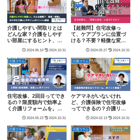
介護しやすい間取りとは
【超難問】住宅改修っ
どんな家？介護をしやす
て、ケアプランに位置づ
い部屋にするヒント、費
ける？不要？軽微な変更
用をかけずにできること
に該当するの？[介護リフ
2024.06.10
2024.10.31
2024.05.27
2024.10.31
を解説[介護リフォーム本
ォーム本舗共同制作]
舗共同制作]
介護コラム
介護コラム
住宅改修、2回目ってでき
ケアマネがいないけれ
るの？限度額内で効率よ
ど、介護保険で住宅改修
く介護リフォームを。２
ってできるの？介護リフ
回目以降の住宅改修のポ
ォームのお悩み解決。[介
2024.05.23
2024.10.31
2024.02.13
2024.10.31
イントは？[介護リフォー
護リフォーム本舗共同制
ム本舗共同制作]
作]
介護コラム
介護コラム