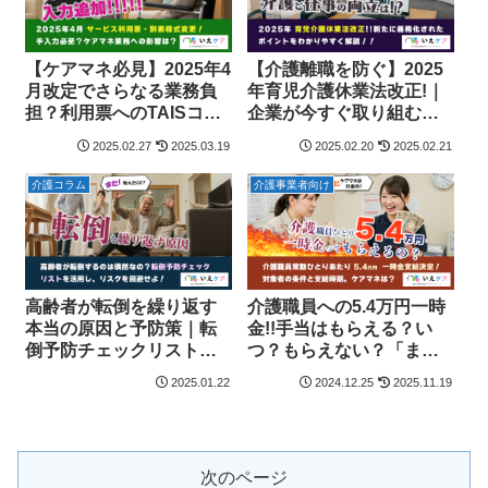
【ケアマネ必見】2025年4
【介護離職を防ぐ】2025
月改定でさらなる業務負
年育児介護休業法改正!｜
担？利用票へのTAISコー
企業が今すぐ取り組むべ
ドの記載は義務？
き「介護と仕事の両立支
2025.02.27
2025.03.19
2025.02.20
2025.02.21
援」義務とは？
介護コラム
介護事業者向け
高齢者が転倒を繰り返す
介護職員への5.4万円一時
本当の原因と予防策｜転
金!!手当はもらえる？い
倒予防チェックリストを
つ？もらえない？「ま
活用して危険を回避
た」対象外のケアマネ、
2025.01.22
2024.12.25
2025.11.19
不満爆発!
次のページ