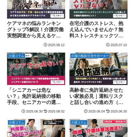
ケアマネの悩みランキン
在宅介護のストレス、抱
グトップ5解説！介護労働
え込んでいませんか？無
実態調査から見えるケア
料ストレスチェックツー
マネの不安・不安の切実
ルを通して介護疲れ解消
2025.08.12
2025.07.10
すぎるリアル
のヒントを
介護コラム
介護の相談/介決サポーター
「シニアカーは危な
高齢者に免許返納させた
い？」免許返納後の移動
い家族必見｜運転リスク
手段、セニアカーの選び
と話し合いの進め方（チ
方
ェックリストつき）
2025.06.30
2025.08.02
2025.06.04
2025.06.30
介護コラム
介護コラム