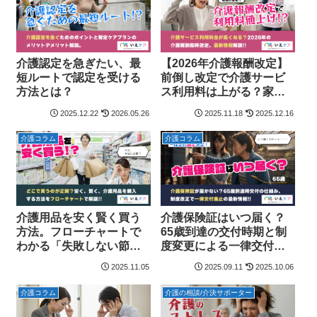
介護認定を急ぎたい、最
【2026年介護報酬改定】
短ルートで認定を受ける
前倒し改定で介護サービ
方法とは？
ス利用料は上がる？家族
が知っておきたい最新情
2025.12.22
2026.05.26
2025.11.18
2025.12.16
報まとめ
介護コラム
介護コラム
介護用品を安く賢く買う
介護保険証はいつ届く？
方法。フローチャートで
65歳到達の交付時期と制
わかる「失敗しない節約
度変更による一律交付廃
術」
止決定
2025.11.05
2025.09.11
2025.10.06
介護コラム
介護の相談/介決サポーター