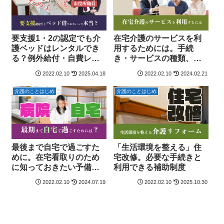
要支援1・2の認定でも介
在宅介護のサービスを利
護ベッドはレンタルでき
用するためには。手続
る？例外給付・自費レン
き・サービスの種類、保
タル・購入の方法・料金
険外サービスについても
2022.02.10
2025.04.18
2022.02.10
2024.02.21
をわかりやすく解説
解説。
介護のことはじめ
介護のことはじめ
最後まで自宅で過ごすた
「生活環境を整える」住
めに。在宅看取りのため
宅改修。必要な手続きと
に知っておきたい予備知
利用できる補助制度
識と心構え
2022.02.10
2024.07.19
2022.02.10
2025.10.30