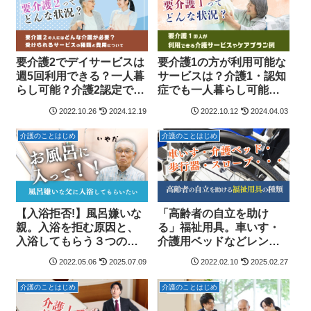
要介護2でデイサービスは
要介護1の方が利用可能な
週5回利用できる？一人暮
サービスは？介護1・認知
らし可能？介護2認定で利
症でも一人暮らし可能？
用できるサービスについ
ケアプラン例を紹介(2024
2022.10.26
2024.12.19
2022.10.12
2024.04.03
てわかりやすく解説
年報酬改定版)
（2024年介護報酬改定
介護のことはじめ
介護のことはじめ
版）
【入浴拒否!】風呂嫌いな
「高齢者の自立を助け
親。入浴を拒む原因と、
る」福祉用具。車いす・
入浴してもらう３つの方
介護用ベッドなどレンタ
法
ル可能な13種目と購入対
2022.05.06
2025.07.09
2022.02.10
2025.02.27
象5種類をわかりやすく解
説。
介護のことはじめ
介護のことはじめ