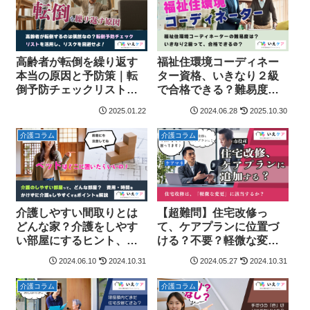
高齢者が転倒を繰り返す
福祉住環境コーディネー
本当の原因と予防策｜転
ター資格、いきなり２級
倒予防チェックリストを
で合格できる？難易度・
活用して危険を回避
独学勉強法と合格体験談
2025.01.22
2024.06.28
2025.10.30
介護コラム
介護コラム
介護しやすい間取りとは
【超難問】住宅改修っ
どんな家？介護をしやす
て、ケアプランに位置づ
い部屋にするヒント、費
ける？不要？軽微な変更
用をかけずにできること
に該当するの？[介護リフ
2024.06.10
2024.10.31
2024.05.27
2024.10.31
を解説[介護リフォーム本
ォーム本舗共同制作]
舗共同制作]
介護コラム
介護コラム