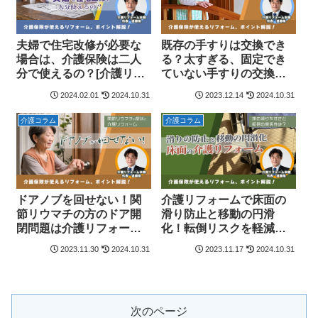
夫婦で住宅改修が必要な
既存の手すりは交換でき
場合は、介護保険は二人
る？太すぎる、固定でき
分で使えるの？[介護リフ
ていない手すりの交換・
ォーム本舗共同制作]
移設方法と注意点[介護リ
2024.02.01
2024.10.31
2023.12.14
2024.10.31
フォーム本舗共同制作]
介護コラム
介護コラム
ドアノブを回せない！関
介護リフォームで床面の
節リウマチの方のドア開
滑り防止と移動の円滑
閉問題は介護リフォーム
化！転倒リスクを軽減す
で解決！[介護リフォーム
る住宅改修。[介護リフォ
2023.11.30
2024.10.31
2023.11.17
2024.10.31
本舗共同制作]
ーム本舗共同制作]
次のページ