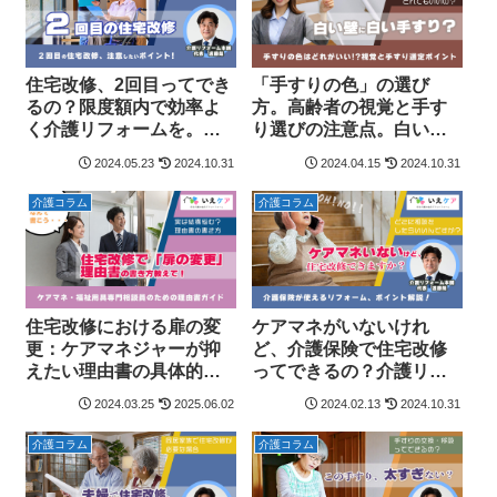
住宅改修、2回目ってでき
「手すりの色」の選び
るの？限度額内で効率よ
方。高齢者の視覚と手す
く介護リフォームを。２
り選びの注意点。白い壁
回目以降の住宅改修のポ
に白い手すりはあり？[介
2024.05.23
2024.10.31
2024.04.15
2024.10.31
イントは？[介護リフォー
護リフォーム本舗共同制
ム本舗共同制作]
作]
介護コラム
介護コラム
住宅改修における扉の変
ケアマネがいないけれ
更：ケアマネジャーが抑
ど、介護保険で住宅改修
えたい理由書の具体的な
ってできるの？介護リフ
書き方・ポイントは？
ォームのお悩み解決。[介
2024.03.25
2025.06.02
2024.02.13
2024.10.31
（例文付き）
護リフォーム本舗共同制
作]
介護コラム
介護コラム