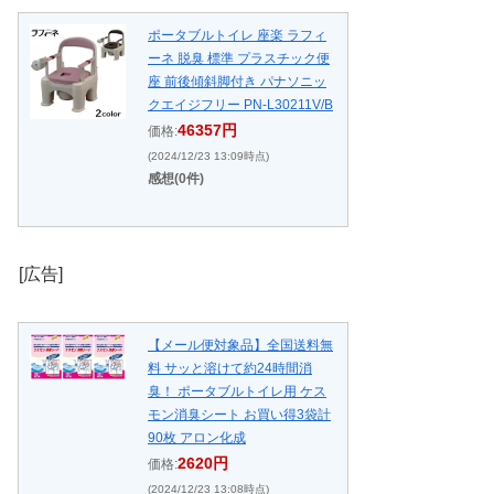
ポータブルトイレ 座楽 ラフィ
ーネ 脱臭 標準 プラスチック便
座 前後傾斜脚付き パナソニッ
クエイジフリー PN-L30211V/B
46357円
価格:
(2024/12/23 13:09時点)
感想(0件)
[広告]
【メール便対象品】全国送料無
料 サッと溶けて約24時間消
臭！ ポータブルトイレ用 ケス
モン消臭シート お買い得3袋計
90枚 アロン化成
2620円
価格:
(2024/12/23 13:08時点)