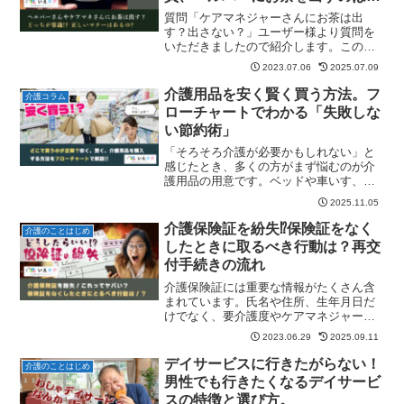
ナーなの？
質問「ケアマネジャーさんにお茶は出
す？出さない？」ユーザー様より質問を
いただきましたので紹介します。この間
介護認定の結果が出て、要介護１。地域
2023.07.06
2025.07.09
包括支援センターでケアマネジャーさん
を紹介してもらって、明後日、ケアマネ
介護用品を安く賢く買う方法。フ
介護コラム
ジャーさんが来てくれること...
ローチャートでわかる「失敗しな
い節約術」
「そろそろ介護が必要かもしれない」と
感じたとき、多くの方がまず悩むのが介
護用品の用意です。ベッドや車いす、お
むつ、シャワーチェア、介護食…など、
2025.11.05
在宅介護には様々な介護用品や福祉用具
が必要になります。そして、そうした用
介護保険証を紛失⁉保険証をなく
介護のことはじめ
品を「いつ」「どこで」「...
したときに取るべき行動は？再交
付手続きの流れ
介護保険証には重要な情報がたくさん含
まれています。氏名や住所、生年月日だ
けでなく、要介護度やケアマネジャーの
事業所名など、多くの人の目に留まって
2023.06.29
2025.09.11
はいけない秘匿性の高い情報が集まって
います。また、介護保険の手続きにも使
デイサービスに行きたがらない！
介護のことはじめ
う重要な書類です。被保険...
男性でも行きたくなるデイサービ
スの特徴と選び方。