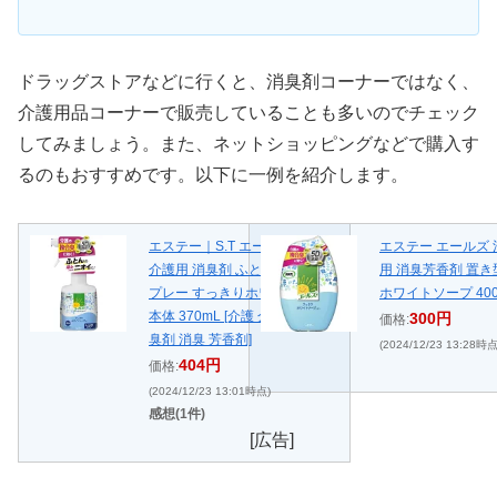
ドラッグストアなどに行くと、消臭剤コーナーではなく、
介護用品コーナーで販売していることも多いのでチェック
してみましょう。また、ネットショッピングなどで購入す
るのもおすすめです。以下に一例を紹介します。
エステー｜S.T エールズ 消臭力
エステー エールズ 
介護用 消臭剤 ふとん用 消臭ス
用 消臭芳香剤 置き
プレー すっきりホワイトソープ
ホワイトソープ 400
本体 370mL [介護 介護用品 消
300円
価格:
臭剤 消臭 芳香剤]
(2024/12/23 13:28時点
404円
価格:
(2024/12/23 13:01時点)
感想(1件)
[広告]