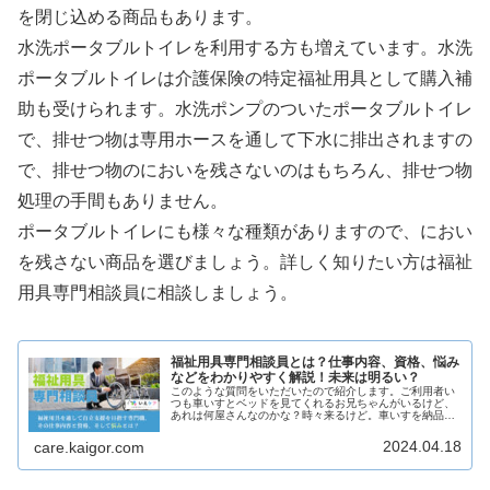
を閉じ込める商品もあります。
水洗ポータブルトイレを利用する方も増えています。水洗
ポータブルトイレは介護保険の特定福祉用具として購入補
助も受けられます。水洗ポンプのついたポータブルトイレ
で、排せつ物は専用ホースを通して下水に排出されますの
で、排せつ物のにおいを残さないのはもちろん、排せつ物
処理の手間もありません。
ポータブルトイレにも様々な種類がありますので、におい
を残さない商品を選びましょう。詳しく知りたい方は福祉
用具専門相談員に相談しましょう。
福祉用具専門相談員とは？仕事内容、資格、悩み
などをわかりやすく解説！未来は明るい？
このような質問をいただいたので紹介します。ご利用者い
つも車いすとベッドを見てくれるお兄ちゃんがいるけど、
あれは何屋さんなのかな？時々来るけど。車いすを納品す
る運送業者じゃなかったの？いえケア編集部運送屋さんで
はなくて、正しくは「福祉用具専門...
2024.04.18
care.kaigor.com