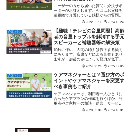
ユーザーの方から届いた質問に介決サポ
ーターがお答えします。今回はお父様を
遠距離で介護している娘様からの質問を
紹介します。質問の内容は「デイサービ
2022.02.10
2024.12.24
スに行きたがらない父をデイサービスに
行かせるためにはどうしたらいい？」と
【難聴！テレビの音量問題】高齢
介護コラム
いうものです。質問「父を...
者の音量トラブルを解消する手元
スピーカーと補聴器等の解決策
加齢に伴い、人間の聴力は低下する傾向
にあります。疾患などによる影響もあり
ますが、加齢のみによって聴力が低下す
る老人性難聴などもあります。内耳にあ
2024.08.26
2025.02.05
る音を感じる神経が減っていくことで、
音が聞こえにくくなると言われていま
ケアマネジャーとは？選び方のポ
介護コラム
す。利用者家族要支援２の父...
イントやケアマネジャーを変更す
べき事例もご紹介
ケアマネジャーは、利用者一人ひとりに
合ったケアプランの作成を行うほか、利
用者やご家族への相談・助言、サービス
が適正に行われているかの見守りなど、
2023.05.30
2024.10.31
介護全般の調整・マネジメントを行う重
要な役割を担います。この記事では、ケ
アマネジャーについて詳し...