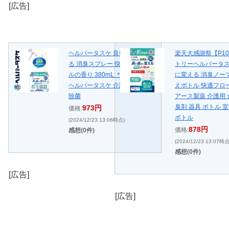
[広告]
ヘルパータスケ 良い香りに変え
楽天大感謝祭【P1
る 消臭スプレー 快適フローラ
トリーヘルパータス
ルの香り 380mL ＊アース製薬
に変える 消臭ノー
ヘルパータスケ 介護用品 消臭
えボトル 快適フロ
除菌
アース製薬 介護用 
臭剤 器具 ボトル 
973円
価格:
ボトル
(2024/12/23 13:06時点)
878円
価格:
感想(0件)
(2024/12/23 13:07時点
感想(0件)
[広告]
[広告]