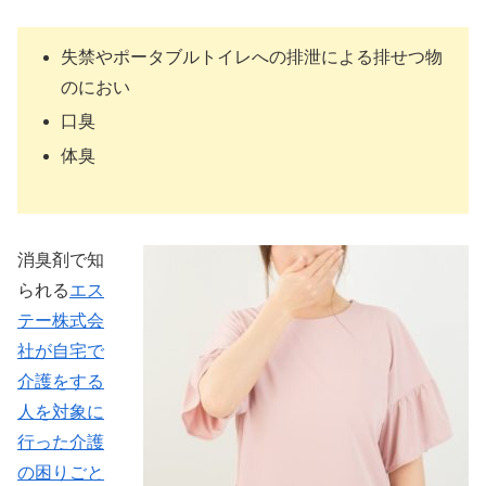
失禁やポータブルトイレへの排泄による排せつ物
のにおい
口臭
体臭
消臭剤で知
られる
エス
テー株式会
社が自宅で
介護をする
人を対象に
行った介護
の困りごと