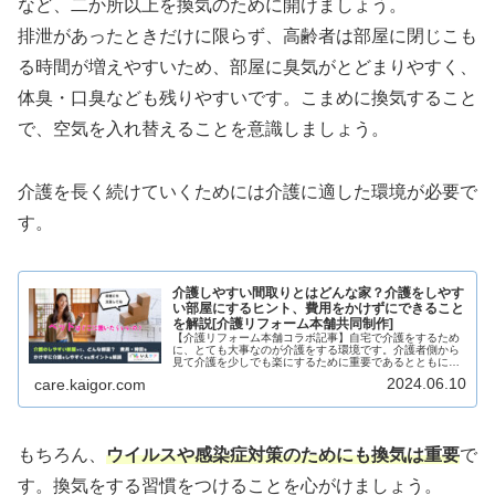
など、二か所以上を換気のために開けましょう。
排泄があったときだけに限らず、高齢者は部屋に閉じこも
る時間が増えやすいため、部屋に臭気がとどまりやすく、
体臭・口臭なども残りやすいです。こまめに換気すること
で、空気を入れ替えることを意識しましょう。
介護を長く続けていくためには介護に適した環境が必要で
す。
介護しやすい間取りとはどんな家？介護をしやす
い部屋にするヒント、費用をかけずにできること
を解説[介護リフォーム本舗共同制作]
【介護リフォーム本舗コラボ記事】自宅で介護をするため
に、とても大事なのが介護をする環境です。介護者側から
見て介護を少しでも楽にするために重要であるとともに、
介護される側も快適で過ごすためにはその生活環境を無視
2024.06.10
care.kaigor.com
することはできません。こんな相談...
もちろん、
ウイルスや感染症対策のためにも換気は重要
で
す。換気をする習慣をつけることを心がけましょう。