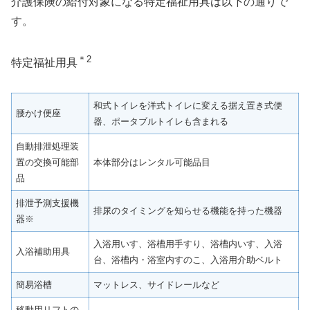
介護保険の給付対象になる特定福祉用具は以下の通りで
す。
＊2
特定福祉用具
和式トイレを洋式トイレに変える据え置き式便
腰かけ便座
器、ポータブルトイレも含まれる
自動排泄処理装
置の交換可能部
本体部分はレンタル可能品目
品
排泄予測支援機
排尿のタイミングを知らせる機能を持った機器
器※
入浴用いす、浴槽用手すり、浴槽内いす、入浴
入浴補助用具
台、浴槽内・浴室内すのこ、入浴用介助ベルト
簡易浴槽
マットレス、サイドレールなど
移動用リフトの