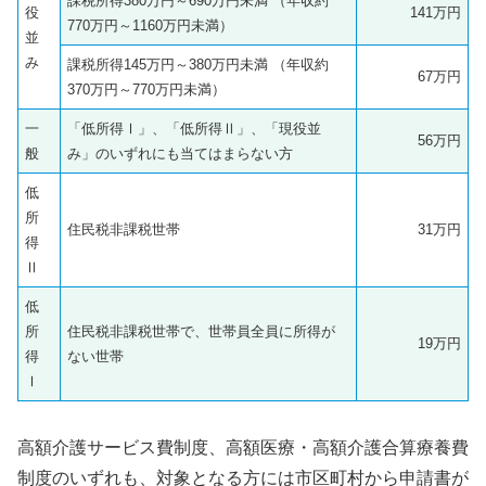
課税所得380万円～690万円未満 （年収約
役
141万円
770万円～1160万円未満）
並
み
課税所得145万円～380万円未満 （年収約
67万円
370万円～770万円未満）
一
「低所得Ⅰ」、「低所得Ⅱ」、「現役並
56万円
般
み」のいずれにも当てはまらない方
低
所
住民税非課税世帯
31万円
得
Ⅱ
低
所
住民税非課税世帯で、世帯員全員に所得が
19万円
得
ない世帯
Ⅰ
高額介護サービス費制度、高額医療・高額介護合算療養費
制度のいずれも、対象となる方には市区町村から申請書が