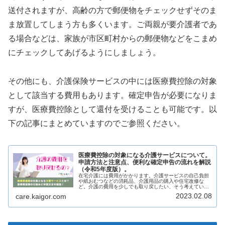
送付されますが、高齢の方で郵便物をチェックせずそのま
ま放置してしまう方も多くいます。ご両親が要介護者であ
る場合などは、家族が市区町村からの郵便物などをこまめ
にチェックしてあげるようにしましょう。
その他にも、介護保険サービスの中には医療費控除の対象
として該当する費用もあります。確定申告が必要になりま
すが、医療費控除として還付を受けることも可能です。以
下の記事にまとめていますのでご参照ください。
医療費控除の対象になる介護サービスについて。
申請方法と注意点、便利な確定申告の流れを解説
（令和5年度版）。
在宅介護には費用がかかります。介護サービスの自己負担
や紙おむつなどの消耗品、介護用品の購入や住宅改修な
ど。介護の費用を少しでも取り戻したい、そう考えている
人にお勧めなのは医療費控除です。主任ケアマネジャー、
2023.02.08
care.kaigor.com
ファイナンシャルプランニング技能士...