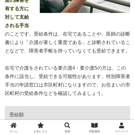
度の障害を
有する方に
対して支給
される手当
のことです。受給条件は、在宅であることや、医師の診断
書により「介護が著しく重度である」と診断されているこ
となどで、障害者手帳を持っていなくても受給できます。
在宅で介護をされている要介護4・要介護5の方は、この
条件に該当し、受給できる可能性があります。特別障害者
手当の申請窓口は市区町村になりますので、お住まいの市
区町村の受給条件などを確認してみましょう。
受給額
月額2万7300円（2022年4月～）
ホーム
お気に入り
検索
閲覧履歴
マイページ