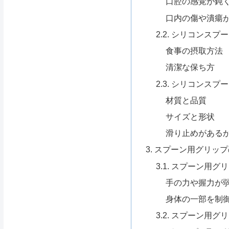
口腔の感覚が鈍
口内の傷や潰瘍
2.2. シリコンス
食事の摂取方法
清潔な保ち方
2.3. シリコンス
材質と品質
サイズと形状
滑り止めがある
3. スプーン用グリッ
3.1. スプーン用
手の力や握力が
身体の一部を制
3.2. スプーン用