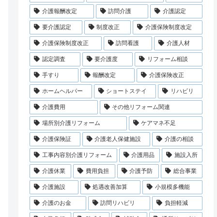
介護報酬改定
訪問介護
介護認定
要介護認定
制度改正
介護保険制度改定
介護保険制度改正
訪問看護
介護人材
認定調査
要介護度
リフォーム相談
手すり
報酬改定
介護保険改正
ホームヘルパー
ショートステイ
リハビリ
介護費用
その他リフォーム関連
場所別介護リフォーム
ケアマネ不足
介護保険証
介護老人保健施設
介護の相談
工事内容別介護リフォーム
介護用品
施設入所
介護休業
費用負担
介護予防
総合事業
介護施設
処遇改善加算
小規模多機能
介護のお金
訪問リハビリ
負担軽減