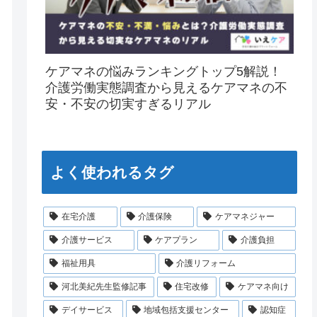
ケアマネの悩みランキングトップ5解説！
介護労働実態調査から見えるケアマネの不
安・不安の切実すぎるリアル
よく使われるタグ
在宅介護
介護保険
ケアマネジャー
介護サービス
ケアプラン
介護負担
福祉用具
介護リフォーム
河北美紀先生監修記事
住宅改修
ケアマネ向け
デイサービス
地域包括支援センター
認知症