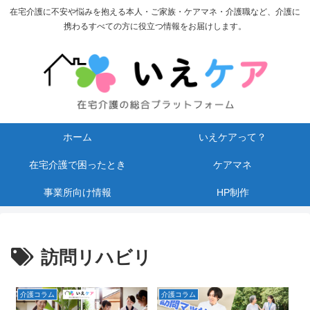
在宅介護に不安や悩みを抱える本人・ご家族・ケアマネ・介護職など、介護に
携わるすべての方に役立つ情報をお届けします。
ホーム
いえケアって？
在宅介護で困ったとき
ケアマネ
事業所向け情報
HP制作
訪問リハビリ
介護コラム
介護コラム