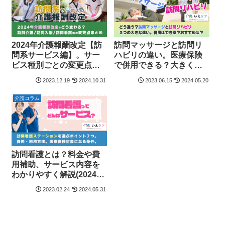
2024年介護報酬改定【訪
訪問マッサージと訪問リ
問系サービス編】。サー
ハビリの違い。医療保険
ビス種別ごとの変更点ま
で併用できる？大きく異
とめ｜訪問介護・訪問入
なる３つのポイントを整
2023.12.19
2024.10.31
2023.06.15
2024.05.20
浴・訪問看護等
理。
介護コラム
訪問看護とは？料金や費
用補助、サービス内容を
わかりやすく解説(2024年
6月介護報酬改定版)
2023.02.24
2024.05.31