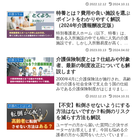
紹介。リハビリ重視？交流重視？あなた
2022.12.12
2024.10.11
にぴったりなのはどっち？機能訓練特化
型デイサービスとデイケア、効果の違い
特養とは？費用や良い施設を選ぶ
介護コラム
はあるか。
ポイントをわかりやすく解説
（2024年介護報酬改定版）
特別養護老人ホーム（以下、特養）は、
数ある入所施設の中でも特に人気の介護
施設です。しかし入所難易度が高く、申
し込みについて疑問を感じている方も多
2023.03.13
2024.04.02
いのではないでしょうか。そこで今回
は、特養の概要や料金体系・申し込む際
介護保険制度とは？仕組みや対象
介護コラム
のポイントなどについて詳し...
者、最新の制度改正についても解
説します
2000年4月に介護保険法が施行され、高齢
者の介護を社会全体で支え合う国の仕組
みである介護保険制度がはじまりまし
た。介護保険制度の創設以来、65歳以上
2022.12.15
2024.10.31
の被保険者数は約1.7倍に増加、サービス
の利用者数は約3.4倍に増加しており
【不安】転倒させないようにする
介護のことはじめ
（2021年3...
方法はないですか？転倒のリスク
を減らす方法も解説
ユーザーの方から届いた質問に介決サポ
ーターがお答えします。今回も悩める介
護者の方から質問をいただいています。