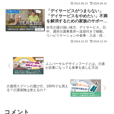
今日の質問は高齢者の転倒に関するご相
2022.08.10
2024.06.10
談です。質問「父が転倒しないようにす
るにはどうしたらいい」介護者86歳にな
「デイサービスがつまらない」
介護コラム
る父と同居しています。...
「デイサービスをやめたい」不満
を解消するための家族のサポート
と解決策
在宅介護の強い味方、デイサービス。日
中、通所介護事業所へ送迎付きで移動。
リハビリテーションや食事・入浴・排せ
つなどの支援を提供するサービス。もち
2024.12.23
2024.12.24
ろん、介護者にとっては介護から一時的
に解放され、リラックスする時間や家事
などをする時間を確保する...
ユニバーサルデザインフードとは。介護
が必要になっても食事を楽しむ方法
介護用スプーンの選び方。100均でも買え
る？介護保険は使えるの？
コメント