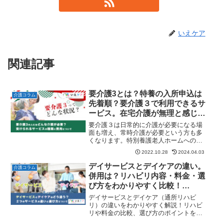
いえケア
関連記事
要介護3とは？特養の入所申込は
介護コラム
先着順？要介護３で利用できるサ
ービス。在宅介護が無理と感じた
ら？（介護報酬改定版）
要介護３は日常的に介護が必要になる場
面も増え、常時介護が必要という方も多
くなります。特別養護老人ホームへの入
所対象となることから、在宅か施設とい
2022.10.28
2024.04.03
う選択をするタイミングでもあります。
在宅でも介護保険サービスを活用し、生
デイサービスとデイケアの違い。
介護コラム
活を続けていくことは可能です。
併用は？リハビリ内容・料金・選
び方をわかりやすく比較！
（2024年介護報酬改定版）
デイサービスとデイケア（通所リハビ
リ）の違いをわかりやすく解説！リハビ
リや料金の比較、選び方のポイントをご