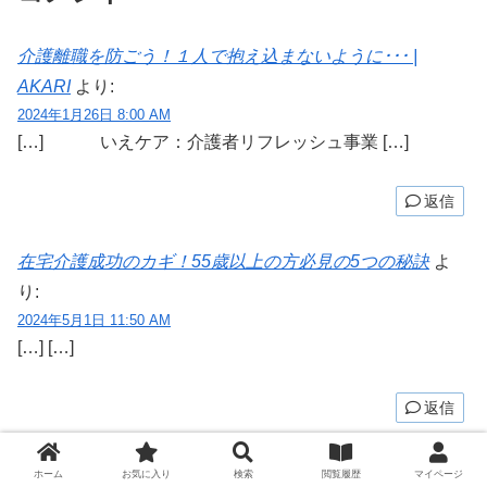
介護離職を防ごう！１人で抱え込まないように･･･ |
AKARI
より:
2024年1月26日 8:00 AM
[…] いえケア：介護者リフレッシュ事業 […]
返信
在宅介護成功のカギ！55歳以上の方必見の5つの秘訣
よ
り:
2024年5月1日 11:50 AM
[…] […]
返信
コメントを書き込む
ホーム
お気に入り
検索
閲覧履歴
マイページ