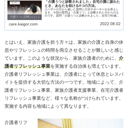
「介護うつと診断されました」在宅介護に疲れた
とき、あなたを助ける4つの方法。
ユーザーの方から届いた質問に介決サポーターがお答えし
ます。今回の質問は「介護うつ」と診断された方からのも
のです。質問「介護うつと診断されました」自宅で80歳の
義理の母を介護しています。夫と私の三人世帯で、近所に
は姉夫婦も暮らしています。息子...
2022.08.02
care.kaigor.com
とはいえ、家族介護を担う方々は、家族の介護と自身の休
息やリフレッシュの時間を両立させることが難しいと感じ
ています。このような状況から、家族介護者のために、
介
護者リフレッシュ事業
を実施する自治体も増えています。
介護者リフレッシュ事業は、介護者にとって休息とレスパ
イトを提供する大切な方法の一つです。地域によって、介
護者リフレッシュ事業、家族介護者支援事業、在宅介護者
リフレッシュ事業など、様々な名称がつけられています。
実施する内容も地域によって異なります。
介護者リフ