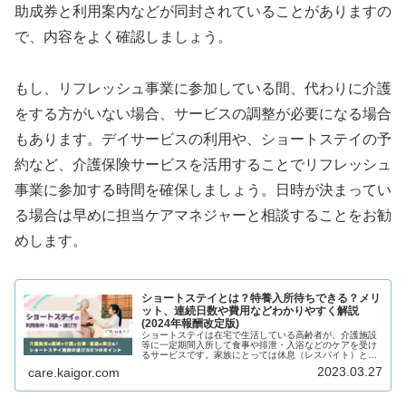
助成券と利用案内などが同封されていることがありますの
で、内容をよく確認しましょう。
もし、リフレッシュ事業に参加している間、代わりに介護
をする方がいない場合、サービスの調整が必要になる場合
もあります。デイサービスの利用や、ショートステイの予
約など、介護保険サービスを活用することでリフレッシュ
事業に参加する時間を確保しましょう。日時が決まってい
る場合は早めに担当ケアマネジャーと相談することをお勧
めします。
ショートステイとは？特養入所待ちできる？メリ
ット、連続日数や費用などわかりやすく解説
(2024年報酬改定版)
ショートステイは在宅で生活している高齢者が、介護施設
等に一定期間入所して食事や排泄・入浴などのケアを受け
るサービスです。家族にとっては休息（レスパイト）とし
ての効果もあり、一時的な自宅からの退避として利用され
2023.03.27
care.kaigor.com
るなど、在宅介護を支えるサービスです。