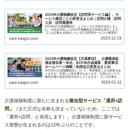
2024年介護報酬改定【訪問系サービス編】。サ
ービス種別ごとの変更点まとめ｜訪問介護・訪問
入浴・訪問看護等
2024年の介護報酬改定、ようやくその大枠が決定しまし
た。今回は決定した2024年報酬改定の詳細を紹介します。
【この記事をお勧めしたい方】訪問系サービスの事業所管
理者をされている方ケアマネジャーさんや地域包括支援セ
2023.12.19
care.kaigor.com
ンターの職員【1月22日更...
2024年介護報酬改定【共通事項】。介護職員処
遇改善加算一本化、BCP未作成減算、重要事項
ホームページ掲載！制度改正変更点まとめ
2024年の介護報酬改定について、事業種別ごとの変更もあ
りますが、共通した改定事項もあります。今回はサービス
種別共通の改定内容を紹介していきます。【この記事を読
んでほしい人】在宅の介護サービス事業所の管理者居宅介
2024.01.11
care.kaigor.com
護支援事業所のケアマネジャー...
介護保険制度に新たに生まれる
複合型サービス「通所+訪
問」
（まだ正式な名称も決まっていないため、ここでは
「通所+訪問」と表現します）。介護保険制度に新サービ
ス形態が生まれるのは12年ぶりのことです。