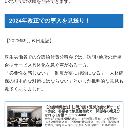
い地方での活躍を期待できます。
2024年改正での導入を見送り！
【2023年9月６日追記】
厚生労働省での介護給付費分科会では、訪問+通所の新複
合型サービス具体化を急ぐ声がある一方、
「必要性を感じない」「制度が更に複雑になる」「人材確
保の根本的な対策にはならない」といった批判的な意見も
数多くありました。
【介護報酬改定】訪問介護＋通所介護の新サービ
ス創設、審議会で慎重論相次ぐ 関係者の意見分
かれる | 介護ニュースJoint
来年4月の介護報酬改定に向けた協議を重ねている審議会
（社会保障審議会・介護給付費分科会）で30日、訪問介護
と通所介護を組み合わせた新たな複合型サービスの創設が