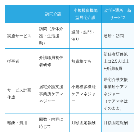
小規模多機能
訪問+通所 新
訪問介護
型居宅介護
サービス
訪問（身体介
通所・訪問・
実施サービス
護・生活援
通所・訪問
泊り
助）
初任者研修以
介護職員初任
従事者
無資格でも
上は2.5人以上
者研修
+介護職員
居宅介護支援
居宅介護支援
小規模多機能
事業所ケアマ
サービス計画
事業所ケアマ
ケアマネジャ
ネジャー
作成
ネジャー
ー
（ケアマネは
そのまま）
回数・内容に
報酬・費用
月額固定報酬
月額固定報酬
応じて