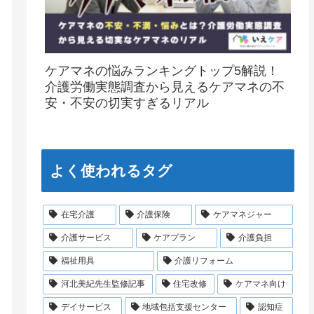
ケアマネの悩みランキングトップ5解説！
介護労働実態調査から見えるケアマネの不
安・不安の切実すぎるリアル
よく使われるタグ
在宅介護
介護保険
ケアマネジャー
介護サービス
ケアプラン
介護負担
福祉用具
介護リフォーム
河北美紀先生監修記事
住宅改修
ケアマネ向け
デイサービス
地域包括支援センター
認知症