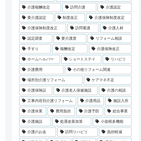
介護報酬改定
訪問介護
介護認定
要介護認定
制度改正
介護保険制度改定
介護保険制度改正
訪問看護
介護人材
認定調査
要介護度
リフォーム相談
手すり
報酬改定
介護保険改正
ホームヘルパー
ショートステイ
リハビリ
介護費用
その他リフォーム関連
場所別介護リフォーム
ケアマネ不足
介護保険証
介護老人保健施設
介護の相談
工事内容別介護リフォーム
介護用品
施設入所
介護休業
費用負担
介護予防
総合事業
介護施設
処遇改善加算
小規模多機能
介護のお金
訪問リハビリ
負担軽減