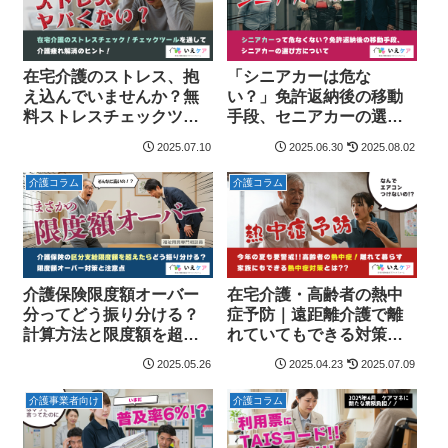
在宅介護のストレス、抱
「シニアカーは危な
え込んでいませんか？無
い？」免許返納後の移動
料ストレスチェックツー
手段、セニアカーの選び
ルを通して介護疲れ解消
方
2025.07.10
2025.06.30
2025.08.02
のヒントを
介護コラム
介護コラム
介護保険限度額オーバー
在宅介護・高齢者の熱中
分ってどう振り分ける？
症予防｜遠距離介護で離
計算方法と限度額を超え
れていてもできる対策
ない方法！
は？
2025.05.26
2025.04.23
2025.07.09
介護事業者向け
介護コラム