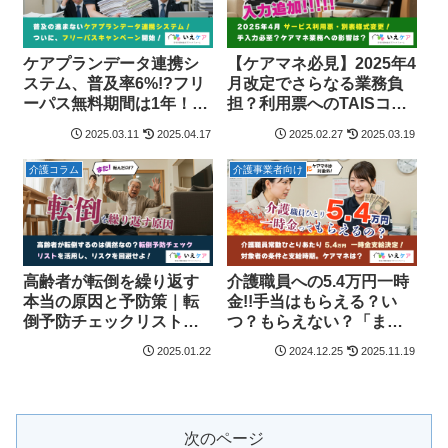
ケアプランデータ連携シ
【ケアマネ必見】2025年4
ステム、普及率6%!?フリ
月改定でさらなる業務負
ーパス無料期間は1年！対
担？利用票へのTAISコー
象事業所は？導入メリッ
ドの記載は義務？
2025.03.11
2025.04.17
2025.02.27
2025.03.19
ト・デメリットについて
介護コラム
介護事業者向け
高齢者が転倒を繰り返す
介護職員への5.4万円一時
本当の原因と予防策｜転
金!!手当はもらえる？い
倒予防チェックリストを
つ？もらえない？「ま
活用して危険を回避
た」対象外のケアマネ、
2025.01.22
2024.12.25
2025.11.19
不満爆発!
次のページ