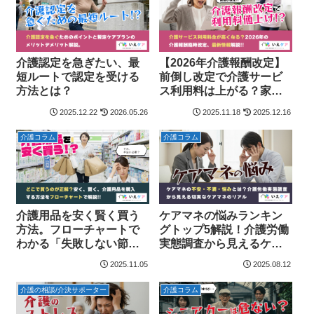
介護認定を急ぎたい、最
【2026年介護報酬改定】
短ルートで認定を受ける
前倒し改定で介護サービ
方法とは？
ス利用料は上がる？家族
が知っておきたい最新情
2025.12.22
2026.05.26
2025.11.18
2025.12.16
報まとめ
介護コラム
介護コラム
介護用品を安く賢く買う
ケアマネの悩みランキン
方法。フローチャートで
グトップ5解説！介護労働
わかる「失敗しない節約
実態調査から見えるケア
術」
マネの不安・不安の切実
2025.11.05
2025.08.12
すぎるリアル
介護の相談/介決サポーター
介護コラム