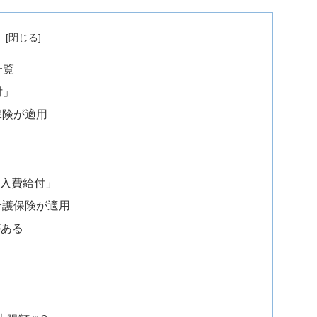
次
一覧
付」
保険が適用
購入費給付」
介護保険が適用
がある