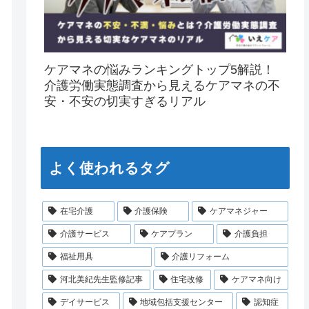
ケアマネの悩みランキングトップ5解説！
介護労働実態調査から見えるケアマネの不
安・不安の切実すぎるリアル
よく使われるタグ
在宅介護
介護保険
ケアマネジャー
介護サービス
ケアプラン
介護負担
福祉用具
介護リフォーム
河北美紀先生監修記事
住宅改修
ケアマネ向け
デイサービス
地域包括支援センター
認知症