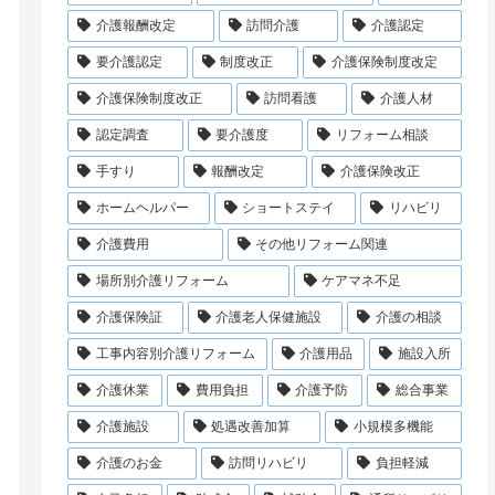
介護報酬改定
訪問介護
介護認定
要介護認定
制度改正
介護保険制度改定
介護保険制度改正
訪問看護
介護人材
認定調査
要介護度
リフォーム相談
手すり
報酬改定
介護保険改正
ホームヘルパー
ショートステイ
リハビリ
介護費用
その他リフォーム関連
場所別介護リフォーム
ケアマネ不足
介護保険証
介護老人保健施設
介護の相談
工事内容別介護リフォーム
介護用品
施設入所
介護休業
費用負担
介護予防
総合事業
介護施設
処遇改善加算
小規模多機能
介護のお金
訪問リハビリ
負担軽減